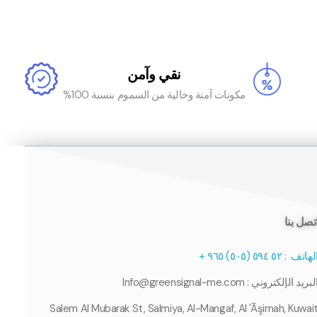
نقي وآمن
مكونات آمنة وخالية من السموم بنسبة 100%
تصل بنا
لهاتف :
٥٢
۹٤ (
٥
٥
۰
٥
)
٥
٦
۹
+
لبريد الإلكتروني : Info@greensignal-me.com
Salem Al Mubarak St, Salmiya, Al-Mangaf, Al 'Āşimah, Kuwai