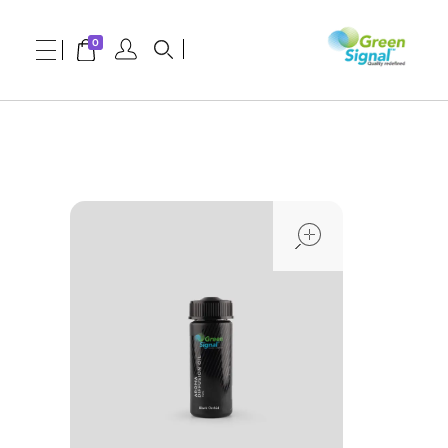
0
greensignal-kw.com
open