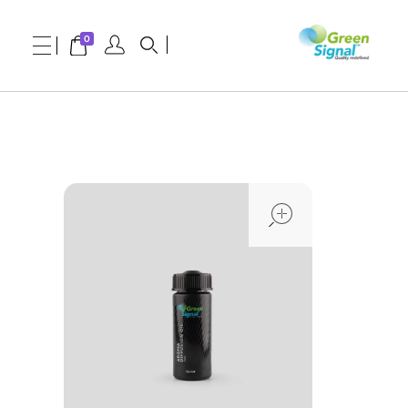
0
greensignal-kw.com
open