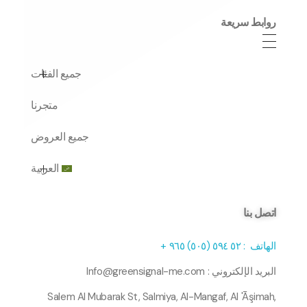
روابط سريعة
جميع الفئات
متجرنا
جهاز التعطير
جميع العروض
الزيت العطري
العربية
بخاخ ملطف الجو
بخاخ الأقمشة
English
(
الإنجليزية
)
اتصل بنا
جهاز تنقية الهواء
الهاتف :
٥٢
۹٤ (
٥
٥
۰
٥
)
٥
٦
۹
+
البريد الإلكتروني : Info@greensignal-me.com
Salem Al Mubarak St, Salmiya, Al-Mangaf, Al 'Āşimah,