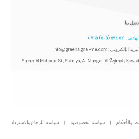
تصل بنا
لهاتف :
٥٢
۹٤ (
٥
٥
۰
٥
)
٥
٦
۹
+
لبريد الإلكتروني : Info@greensignal-me.com
Salem Al Mubarak St, Salmiya, Al-Mangaf, Al 'Āşimah, Kuwai
ط والأحكام
|
سياسة الخصوصية
|
سياسة الإرجاع والاسترداد