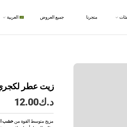
فئات
متجرنا
جميع العروض
العربية
زيت عطر لكجري – ٧٠
د.ك
12.00
مزيج متوسط القوة من
خشب الأ