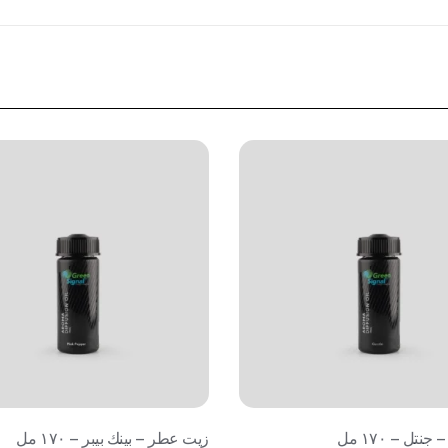
تل – ١٧٠ مل
زيت عطر – بينك بيبر – ١٧٠ مل