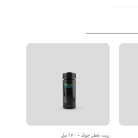
زيت عطر جولد – ١٧٠ مل