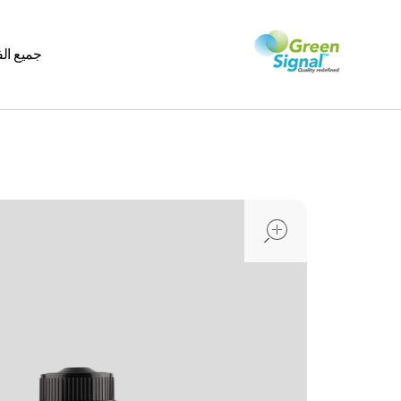
جميع ال
greensignal-kw.com
open