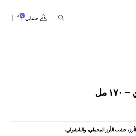
0
حسابي
١ مل
رز، خشب الأرز المخملي، والباتشولي
،