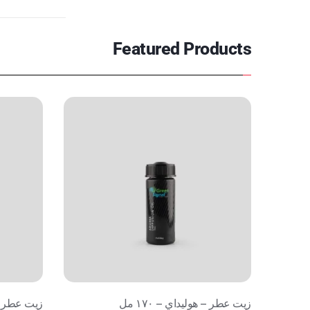
Featured Products
زيت عطر – هوليداي – ١٧٠ مل
زيت عطر – جن