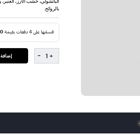
الباتشولي، خشب الأرز، العنبر،
بالروائح.
إضافة 