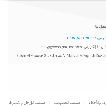
تصل بنا
لهاتف :
٥٢
۹٤ (
٥
٥
۰
٥
)
٥
٦
۹
+
لبريد الإلكتروني : Info@greensignal-me.com
Salem Al Mubarak St, Salmiya, Al-Mangaf, Al 'Āşimah, Kuwai
ط والأحكام
|
سياسة الخصوصية
|
سياسة الإرجاع والاسترداد