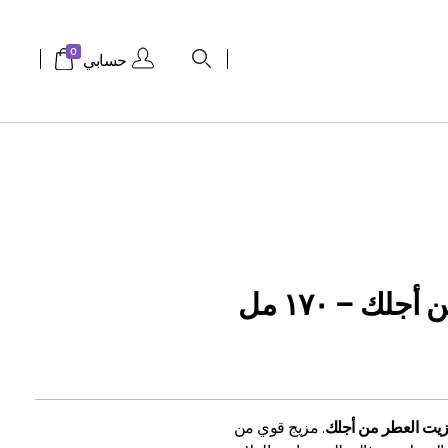
0
حسابي
لك – ١٧٠ مل
يت العطر من أجلك
. مزيج قوي من