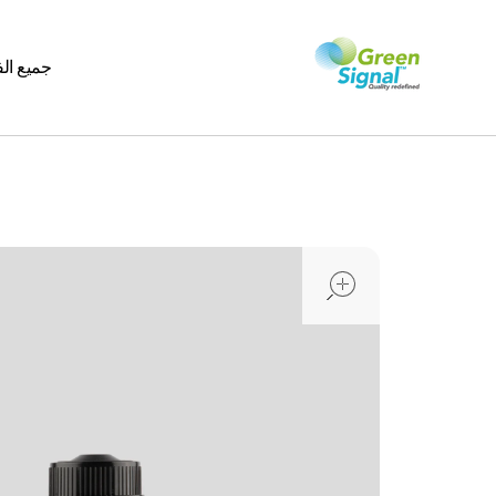
جميع ال
greensignal-kw.com
open