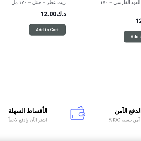
زيت عطر العود الفارسي – ١٧٠
زيت عطر – جنتل – ١٧٠ مل
د.ك
12.00
1
Add to Cart
Add 
لدفع الآمن
الأقساط السهلة
من بنسبة 100%
اشتر الآن وادفع لاحقاً